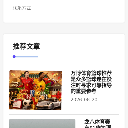
联系方式
推荐文章
万博体育篮球推荐
是众多篮球迷在投
注时寻求可靠指导
的重要参考
2026-06-20
龙八体育赛
车F1作为顶