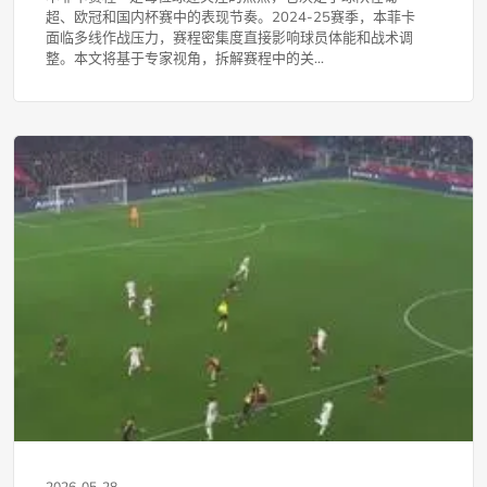
超、欧冠和国内杯赛中的表现节奏。2024-25赛季，本菲卡
面临多线作战压力，赛程密集度直接影响球员体能和战术调
整。本文将基于专家视角，拆解赛程中的关...
2026-05-28