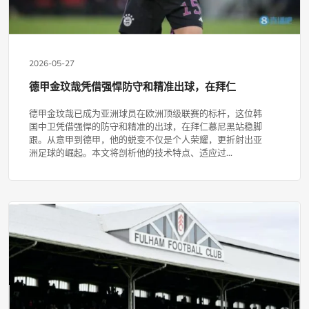
2026-05-27
德甲金玟哉凭借强悍防守和精准出球，在拜仁
德甲金玟哉已成为亚洲球员在欧洲顶级联赛的标杆，这位韩
国中卫凭借强悍的防守和精准的出球，在拜仁慕尼黑站稳脚
跟。从意甲到德甲，他的蜕变不仅是个人荣耀，更折射出亚
洲足球的崛起。本文将剖析他的技术特点、适应过...