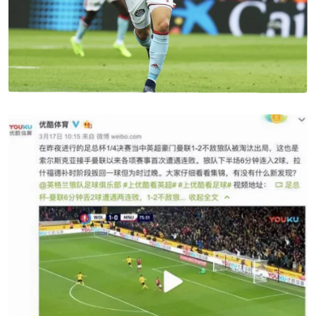
塞尔塔，这座位于西班牙西北部的
城市，以其