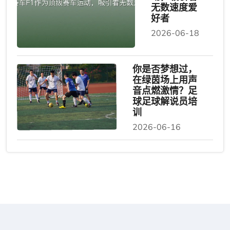
无数速度爱
好者
2026-06-18
你是否梦想过，
在绿茵场上用声
音点燃激情？足
球足球解说员培
训
2026-06-16