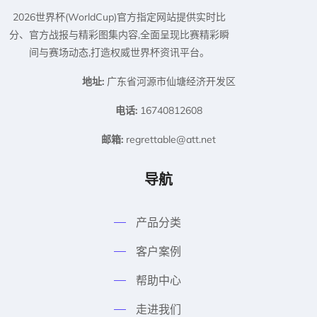
2026世界杯(WorldCup)官方指定网站提供实时比
分、官方战报与精彩图集内容,全面呈现比赛精彩瞬
间与赛场动态,打造权威世界杯资讯平台。
地址:
广东省河源市仙塘经济开发区
电话:
16740812608
邮箱:
regrettable@att.net
导航
产品分类
客户案例
帮助中心
走进我们