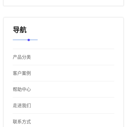
导航
产品分类
客户案例
帮助中心
走进我们
联系方式