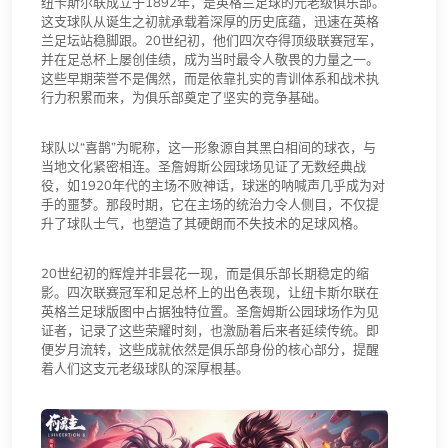
纽卡斯尔联成立于1892年，是英格兰足球的元老级俱乐部。
这支球队从诞生之初就承载着深厚的历史底蕴，迅速在英格
兰足坛站稳脚跟。20世纪初，他们四次夺得顶级联赛冠军，
并在足总杯上屡创佳绩，成为当时最令人敬畏的力量之一。
这些早期荣誉不是偶然，而是依靠扎实的青训体系和战术执
行力积累而来，为俱乐部奠定了坚实的竞争基础。
球队以“喜鹊”为昵称，这一形象源自其黑白相间的球衣，与
当地文化紧密相连。圣詹姆斯公园球场见证了无数经典战
役，如1920年代的主场不败神话，球迷的呐喊声几乎成为对
手的噩梦。那段时期，它在主场的统治力令人侧目，不仅提
升了球队士气，也塑造了其硬朗而不失技术的足球风格。
20世纪初的辉煌并非昙花一现，而是俱乐部长期稳定的缩
影。四次联赛冠军和足总杯上的出色表现，让纽卡斯尔联在
英格兰足球版图中占据独特位置。圣詹姆斯公园球场作为见
证者，记录了这些荣耀时刻，也激励着后来者延续传统。即
便岁月流转，这些成就依然是俱乐部身份的核心部分，提醒
着人们这支元老级球队的深厚根基。