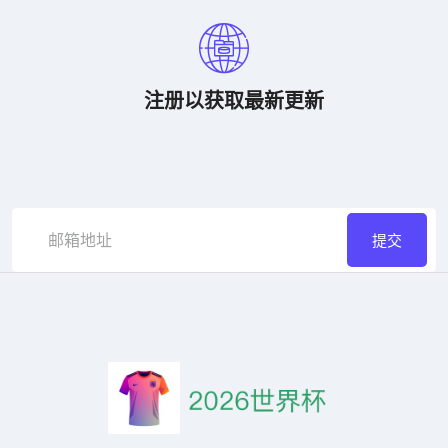
注册以获取最新更新
提交