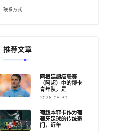
联系方式
推荐文章
阿根廷超级联赛
（阿超）中的博卡
青年队，是
2026-05-30
葡超本菲卡作为葡
萄牙足球的传统豪
门，近年