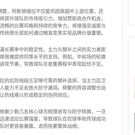
调整，阿斯顿维拉不仅能巩固英超中上游位置，还
将提升球队的市场吸引力，增加赞助商合作机会，
流畅的比赛风格和持续的竞争力，将增强忠诚度与
传统俱乐部如何通过精准变革实现品牌价值重塑。
漫长赛季中的稳定性。主力与替补之间的实力差距
席很难提供同等水平的支持。例如，中前场的轮换
进攻节奏，导致球队在密集赛程中表现起伏不定。
拉的后防线缺乏足够可靠的替补选择，当主力后卫
人能力不足会放大防守漏洞。频繁的阵容调整也迫
让防线难以形成稳定的协同效应。
依赖少数几名核心球员梳理进攻与防守转换，一旦
迅速适应比赛强度，导致球队在控球率和传球成功
队时更容易暴露，进而拖累整体战绩。