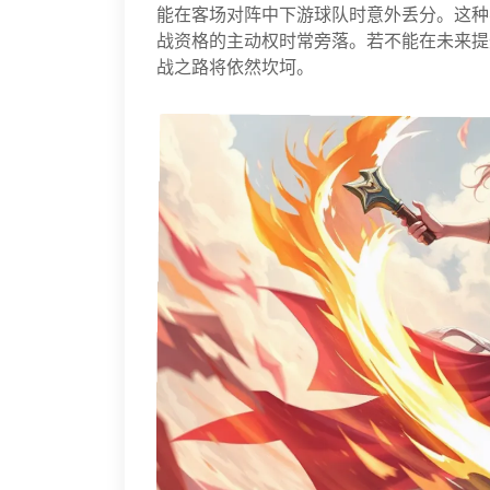
能在客场对阵中下游球队时意外丢分。这种
战资格的主动权时常旁落。若不能在未来提
战之路将依然坎坷。