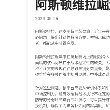
阿斯顿维拉崛
2026-05-25
阿斯顿维拉，这支英超老牌劲旅，近年来在
心问题，提出针对性解决方案，并揭示成功
者，都能从中获得启发。
阿斯顿维拉近年来在英超赛场上的崛起令人
面临的核心问题在于战术稳定性的缺失，尤
种不连贯的表现往往导致关键分数流失，影
顿维拉在多线作战中捉襟见肘，替补球员难
针对这些问题，该平台需要从青训体系和引
中场控制力，能有效缓解战术执行不稳定的
防守的薄弱环节进行专项演练，可以提升球
换机制，确保主力与替补之间的默契度，避