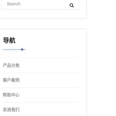
导航
产品分类
客户案例
帮助中心
走进我们