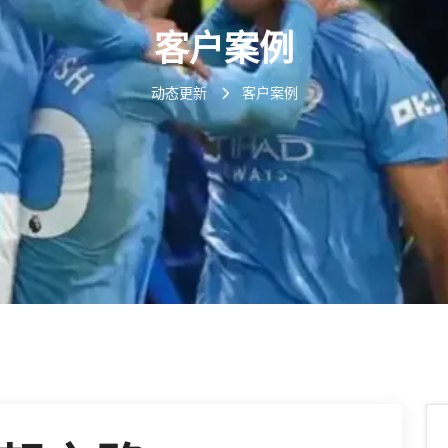
客户案例
动态更新
客户案例