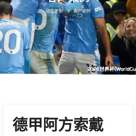
动态更新
客户案例
德甲阿方索戴