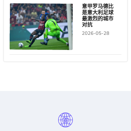
意甲罗马德比
是意大利足球
最激烈的城市
对抗
2026-05-28