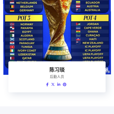
陈习琰
后勤人员