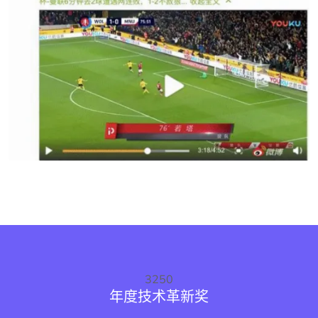
西汉姆联作为英超老牌劲旅，常被
贴上“暴力
3250
年度技术革新奖