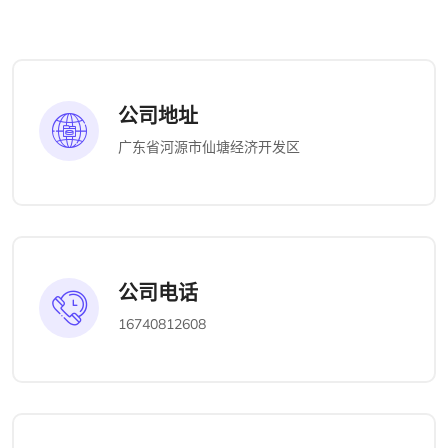
公司地址
广东省河源市仙塘经济开发区
公司电话
16740812608