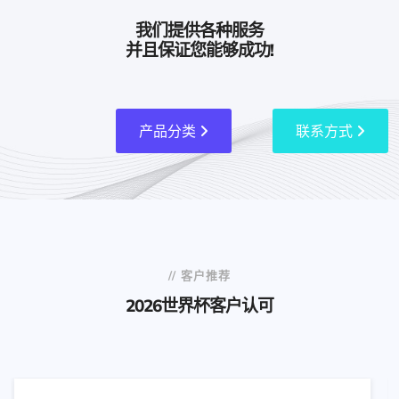
我们提供各种服务
并且保证您能够成功!
产品分类
联系方式
// 客户推荐
2026世界杯客户认可