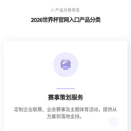
// 产品分类导览
2026世界杯官网入口产品分类
赛事策划服务
定制企业联赛、业余赛事及主题体育活动，提供从
方案到落地支持。