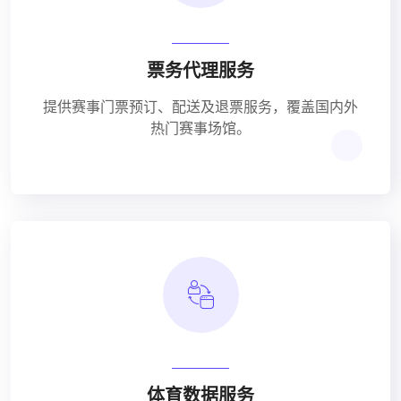
票务代理服务
提供赛事门票预订、配送及退票服务，覆盖国内外
热门赛事场馆。
体育数据服务