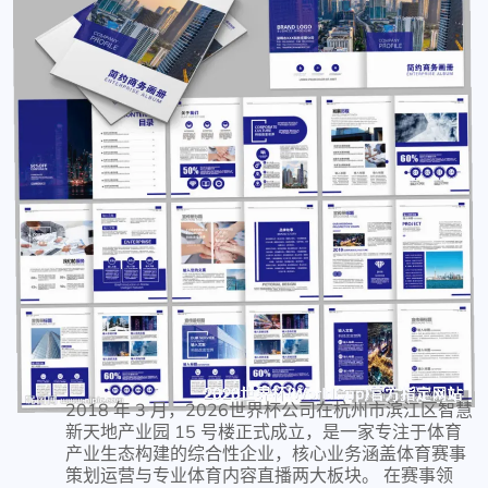
2018 年 3 月，2026世界杯公司在杭州市滨江区智慧
新天地产业园 15 号楼正式成立，是一家专注于体育
产业生态构建的综合性企业，核心业务涵盖体育赛事
策划运营与专业体育内容直播两大板块。 在赛事领