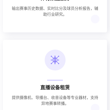
输出赛事历史数据、实时比分及球员分析报告，辅
助行业研究。
直播设备租赁
提供摄像机、导播台、收音设备等专业器材，支持
异地赛事转播。