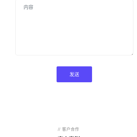
发送
// 客户合作