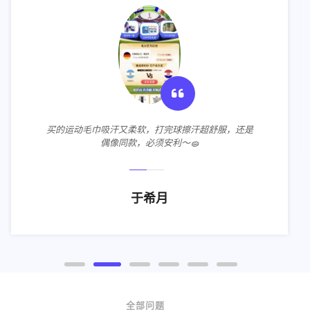
在线看排球联赛直播时，居然抢到了球员签名排球，
这运气简直没谁了！🎉
冯秀颖
全部问题