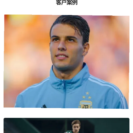
客户案例
阿根廷超级联赛（阿超）中的博卡
青年队，是