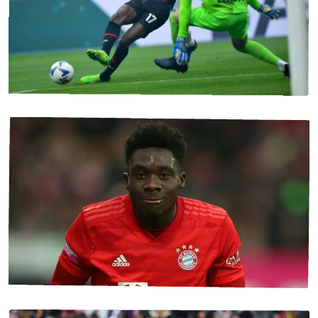
意甲罗马德比是意大利足球最激烈
的城市对抗
德甲阿方索戴维斯，这位加拿大飞
翼在拜仁慕