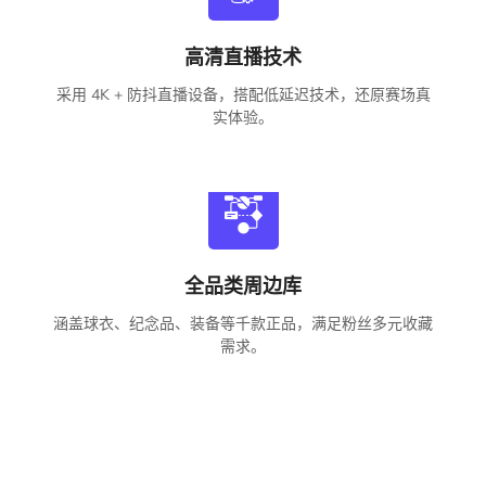
高清直播技术
采用 4K + 防抖直播设备，搭配低延迟技术，还原赛场真
实体验。
全品类周边库
涵盖球衣、纪念品、装备等千款正品，满足粉丝多元收藏
需求。