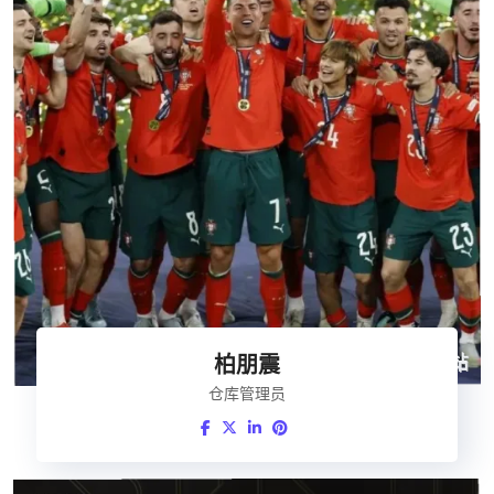
柏朋震
仓库管理员