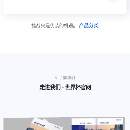
产品分类
挑战只是伪装的机遇。
// 了解我们
走进我们 - 世界杯官网