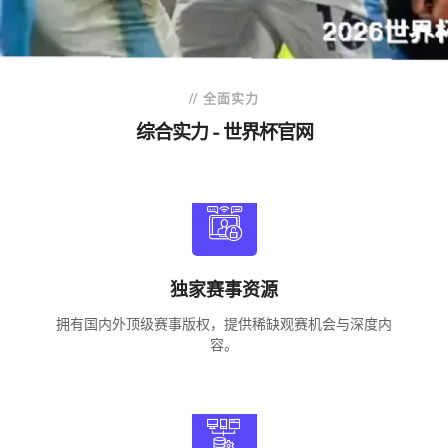
// 全面实力
综合实力 - 世界杯官网
独家赛事资源
拥有国内外顶级赛事版权，提供稀缺观赛机会与深度内
容。